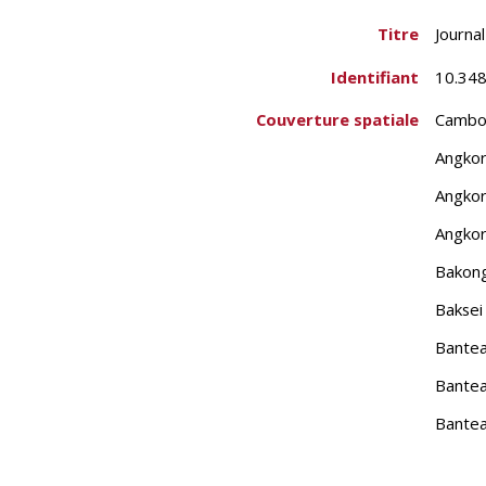
Titre
Journa
Identifiant
10.348
Couverture spatiale
Cambo
Angko
Angkor
Angkor
Bakon
Baksei
Bantea
Bante
Bantea
Baphu