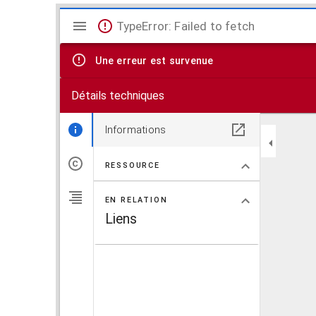
V
TypeError: Failed to fetch
i
Une erreur est survenue
s
Détails techniques
u
a
Informations
l
RESSOURCE
i
EN RELATION
s
Liens
e
u
r