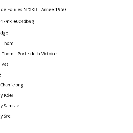
l de Fouilles N°XXII - Année 1950
47/nkl.e0c4db9g
dge
r Thom
 Thom - Porte de la Victoire
 Vat
g
 Chamkrong
y Kdei
ay Samrae
y Srei
on