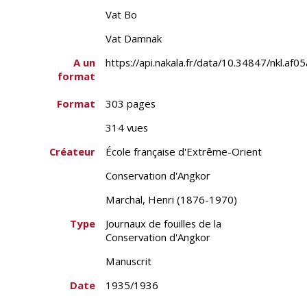
Vat Bo
Vat Damnak
A un
https://api.nakala.fr/data/10.34847/nk
format
Format
303 pages
314 vues
Créateur
École française d'Extrême-Orient
Conservation d'Angkor
Marchal, Henri (1876-1970)
Type
Journaux de fouilles de la
Conservation d'Angkor
Manuscrit
Date
1935/1936