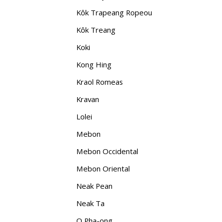
Kôk Trapeang Ropeou
Kôk Treang
Koki
Kong Hing
Kraol Romeas
Kravan
Lolei
Mebon
Mebon Occidental
Mebon Oriental
Neak Pean
Neak Ta
O Pha-ong