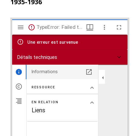
1935-1936
V
TypeError: Failed to fetch
i
Une erreur est survenue
s
Détails techniques
u
a
Informations
l
RESSOURCE
i
EN RELATION
s
Liens
e
u