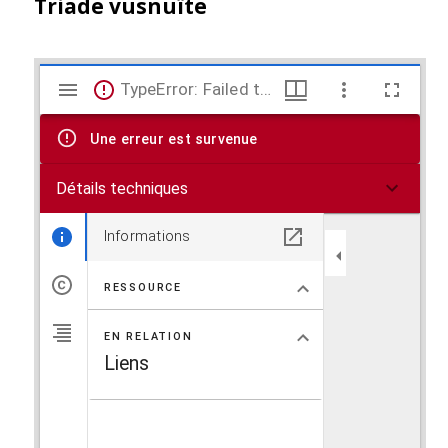
Triade vusnuïte
V
TypeError: Failed to fetch
i
Une erreur est survenue
s
Détails techniques
u
a
Informations
l
RESSOURCE
i
EN RELATION
s
Liens
e
u