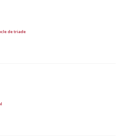
ocle de triade
ol