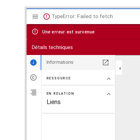
V
TypeError: Failed to fetch
i
Une erreur est survenue
s
Détails techniques
u
a
Informations
l
RESSOURCE
i
EN RELATION
s
Liens
e
u