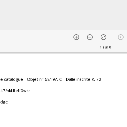
1 sur 0
e catalogue - Objet n° 6819A-C - Dalle inscrite K. 72
47/nkl.fb4f0wkr
dge
rasat
française d'Extrême-Orient