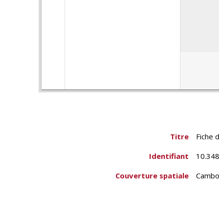
Titre
Fiche d
Identifiant
10.348
Couverture spatiale
Cambo
Tuol P
Créateur
École 