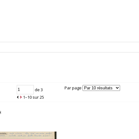
Par page
de 3
1–10 sur 25
s