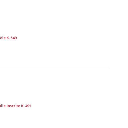
èle K. 549
lle inscrite K. 491