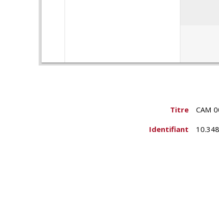
Titre
CAM 0
Identifiant
10.348
Créateur
École 
Type
Photog
Source
CAM 0
Sujet
Ethnol