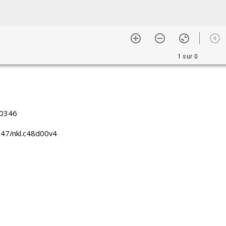
1 sur 0
0346
47/nkl.c48d00v4
française d'Extrême-Orient
raphies du fonds Cambodge
0346
ogie