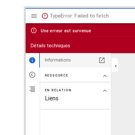
V
TypeError: Failed to fetch
i
Une erreur est survenue
s
Détails techniques
u
a
Informations
l
RESSOURCE
i
EN RELATION
s
Liens
e
u