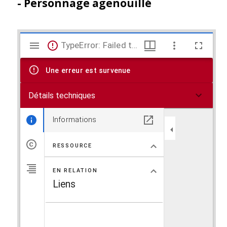
- Personnage agenouillé
V
TypeError: Failed to fetch
i
Une erreur est survenue
s
Détails techniques
u
a
Informations
l
RESSOURCE
i
EN RELATION
s
Liens
e
u