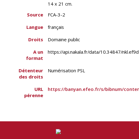
14 x 21 cm.
Source
FCA-3-2
Langue
français
Droits
Domaine public
A un
https://api.nakala.fr/data/10.34847/nkl
format
Détenteur
Numérisation PSL
des droits
URL
https://banyan.efeo.fr/s/bibnum/conte
pérenne