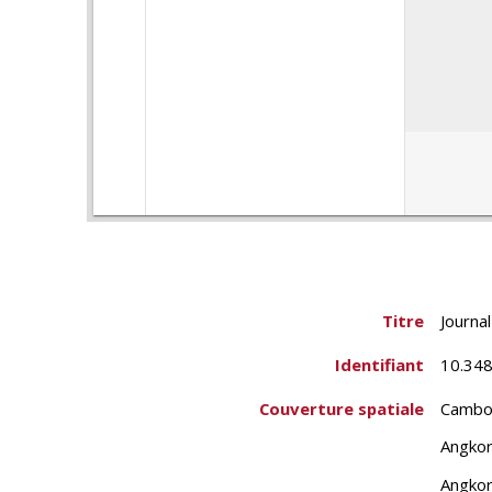
Titre
Journa
Identifiant
10.348
Couverture spatiale
Cambo
Angko
Angkor