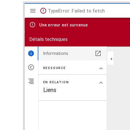
V
TypeError: Failed to fetch
i
Une erreur est survenue
s
Détails techniques
u
a
Informations
l
RESSOURCE
i
EN RELATION
s
Liens
e
u
r