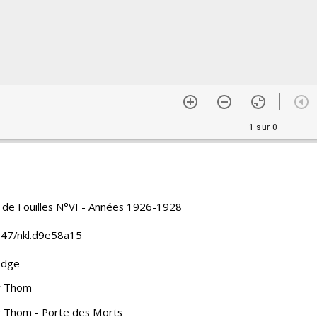
1 sur 0
l de Fouilles N°VI - Années 1926-1928
47/nkl.d9e58a15
dge
r Thom
 Thom - Porte des Morts