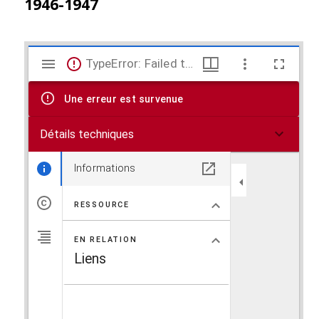
1946-1947
V
TypeError: Failed to fetch
i
Une erreur est survenue
s
Détails techniques
u
a
Informations
l
RESSOURCE
i
EN RELATION
s
Liens
e
u