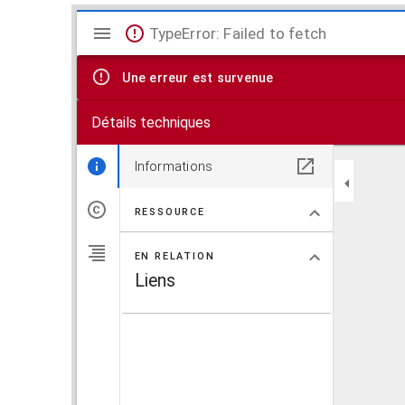
V
TypeError: Failed to fetch
i
Une erreur est survenue
s
Détails techniques
u
a
Informations
l
RESSOURCE
i
EN RELATION
s
Liens
e
u
r