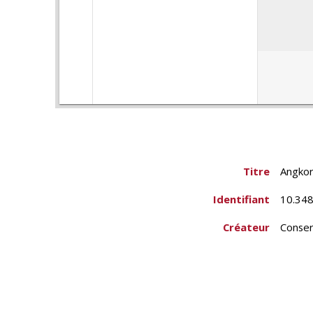
Titre
Angkor 
Identifiant
10.348
Créateur
Conser
École 
Couverture spatiale
Cambo
Région