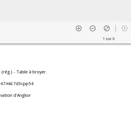
1 sur 0
(rég.) - Table à broyer.
47/nkl.7d3cpp54
vation d'Angkor
française d'Extrême-Orient
dge
 d'Angkor