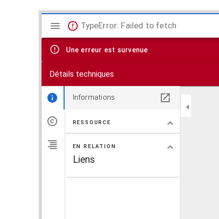
V
TypeError: Failed to fetch
i
Une erreur est survenue
s
Détails techniques
u
a
Informations
l
RESSOURCE
i
EN RELATION
s
Liens
e
u