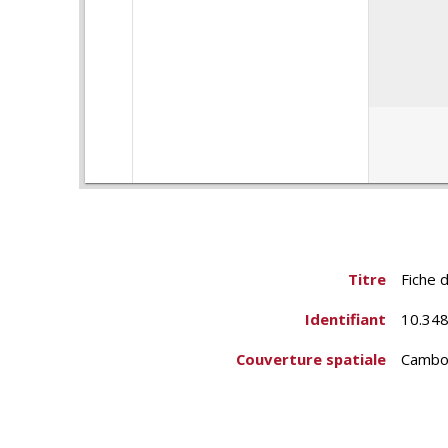
Titre
Fiche 
Identifiant
10.348
Couverture spatiale
Cambo
Krol K
Créateur
École 