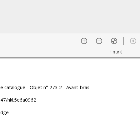
1 sur 0
de catalogue - Objet n° 273 2 - Avant-bras
47/nkl.5e6a0962
dge
ô
française d'Extrême-Orient