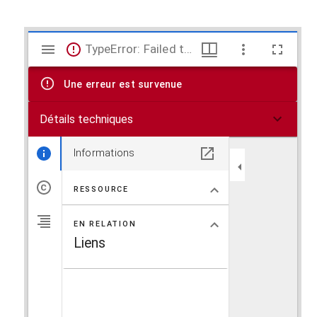
V
TypeError: Failed to fetch
i
Une erreur est survenue
s
Détails techniques
u
a
Informations
l
RESSOURCE
i
EN RELATION
s
Liens
e
u