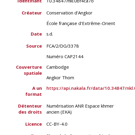
Identifiant
10.34847/nkl.0bf4ca7o
Créateur
Conservation d'Angkor
École française d'Extrême-Orient
Date
s.d.
Source
FCA/2/DG/3378
Numéro CAP2144
Couverture
Cambodge
spatiale
Angkor Thom
A un
https://api.nakala.fr/data/10.34847/
format
Détenteur
Numérisation ANR Espace khmer
des droits
ancien (EKA)
Licence
CC-BY-4.0