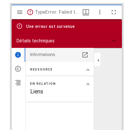
V
TypeError: Failed to fetch
i
Une erreur est survenue
s
Détails techniques
u
a
Informations
l
RESSOURCE
i
EN RELATION
s
Liens
e
u
r