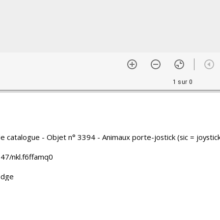
1 sur 0
e catalogue - Objet n° 3394 - Animaux porte-jostick (sic = joystick
47/nkl.f6ffamq0
dge
rei Chruk
française d'Extrême-Orient