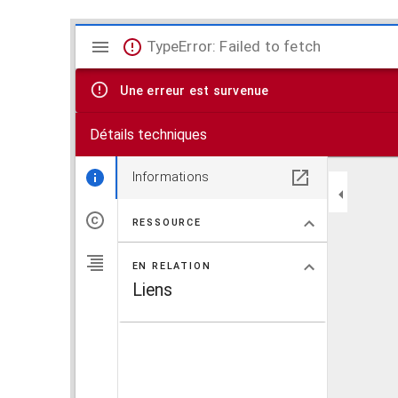
V
TypeError: Failed to fetch
i
Une erreur est survenue
s
Détails techniques
u
a
Informations
l
RESSOURCE
i
EN RELATION
s
Liens
e
u