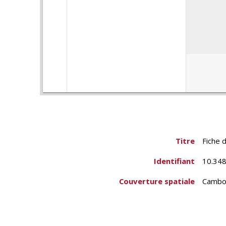
Titre
Fiche d
Identifiant
10.348
Couverture spatiale
Cambo
Phum P
Créateur
École 