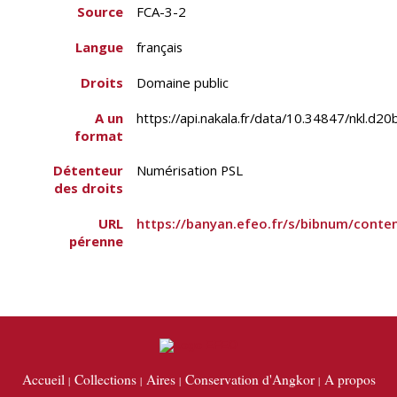
Source
FCA-3-2
Langue
français
Droits
Domaine public
A un
https://api.nakala.fr/data/10.34847/nk
format
Détenteur
Numérisation PSL
des droits
URL
https://banyan.efeo.fr/s/bibnum/conte
pérenne
Accueil
Collections
Aires
Conservation d'Angkor
A propos