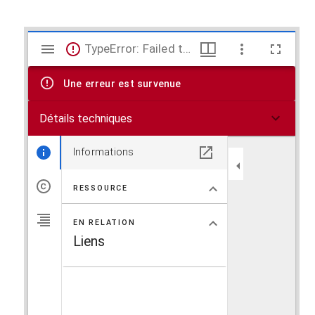
V
TypeError: Failed to fetch
i
Une erreur est survenue
s
Détails techniques
u
a
Informations
l
RESSOURCE
i
EN RELATION
s
Liens
e
u