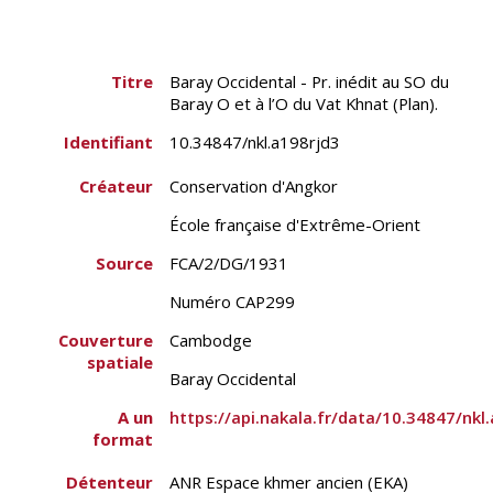
Titre
Baray Occidental - Pr. inédit au SO du
Baray O et à l’O du Vat Khnat (Plan).
Identifiant
10.34847/nkl.a198rjd3
Créateur
Conservation d'Angkor
École française d'Extrême-Orient
Source
FCA/2/DG/1931
Numéro CAP299
Couverture
Cambodge
spatiale
Baray Occidental
A un
https://api.nakala.fr/data/10.34847/
format
Détenteur
ANR Espace khmer ancien (EKA)