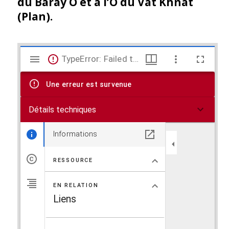
du Baray O et à l’O du Vat Khnat
(Plan).
V
TypeError: Failed to fetch
i
Une erreur est survenue
s
Détails techniques
u
a
Informations
l
RESSOURCE
i
EN RELATION
s
Liens
e