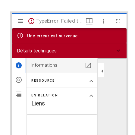
V
TypeError: Failed to fetch
i
Une erreur est survenue
s
Détails techniques
u
a
Informations
l
RESSOURCE
i
EN RELATION
s
Liens
e
u