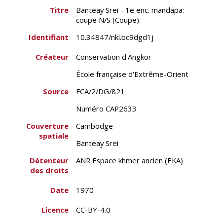
Titre
Banteay Srei - 1e enc. mandapa:
coupe N/S (Coupe).
Identifiant
10.34847/nkl.bc9dgd1j
Créateur
Conservation d'Angkor
École française d'Extrême-Orient
Source
FCA/2/DG/821
Numéro CAP2633
Couverture
Cambodge
spatiale
Banteay Srei
Détenteur
ANR Espace khmer ancien (EKA)
des droits
Date
1970
Licence
CC-BY-4.0