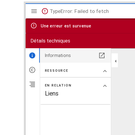
V
TypeError: Failed to fetch
i
Une erreur est survenue
s
Détails techniques
u
a
Informations
l
RESSOURCE
i
EN RELATION
s
Liens
e
u
r