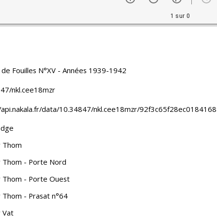
1 sur 0
l de Fouilles N°XV - Années 1939-1942
47/nkl.cee18mzr
//api.nakala.fr/data/10.34847/nkl.cee18mzr/92f3c65f28ec018
dge
r Thom
 Thom - Porte Nord
 Thom - Porte Ouest
 Thom - Prasat n°64
 Vat