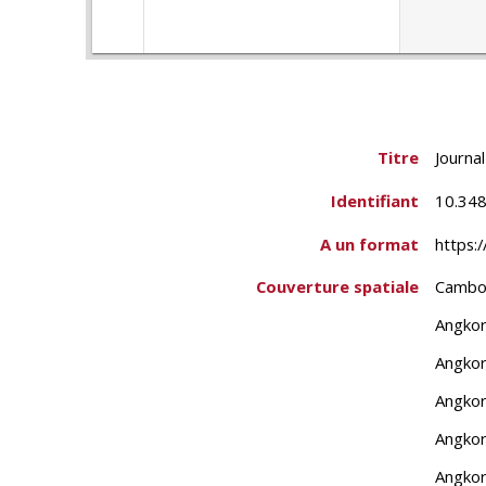
Titre
Journa
Identifiant
10.348
A un format
https:
Couverture spatiale
Cambo
Angko
Angkor
Angkor
Angkor
Angkor