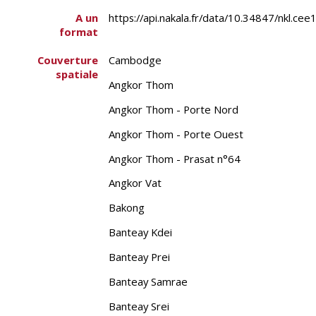
A un
https://api.nakala.fr/data/10.34847/nk
format
Couverture
Cambodge
spatiale
Angkor Thom
Angkor Thom - Porte Nord
Angkor Thom - Porte Ouest
Angkor Thom - Prasat n°64
Angkor Vat
Bakong
Banteay Kdei
Banteay Prei
Banteay Samrae
Banteay Srei