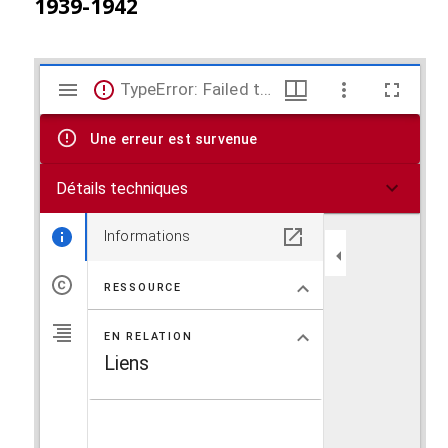
1939-1942
V
TypeError: Failed to fetch
i
Une erreur est survenue
s
Détails techniques
u
a
Informations
l
RESSOURCE
i
EN RELATION
s
Liens
e
u