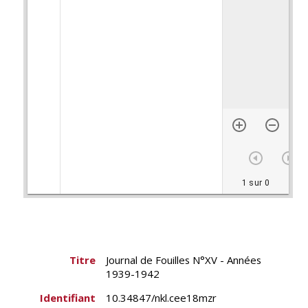
1 sur 0
Titre
Journal de Fouilles N°XV - Années
1939-1942
Identifiant
10.34847/nkl.cee18mzr