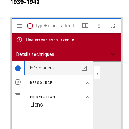
1939-1942
V
TypeError: Failed to fetch
i
Une erreur est survenue
s
Détails techniques
u
a
Informations
l
RESSOURCE
i
EN RELATION
s
Liens
e
u