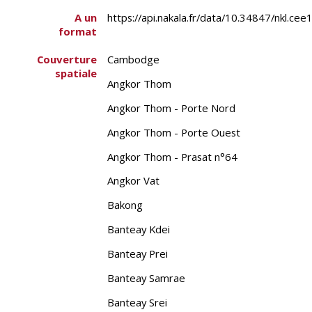
A un
https://api.nakala.fr/data/10.34847/nk
format
Couverture
Cambodge
spatiale
Angkor Thom
Angkor Thom - Porte Nord
Angkor Thom - Porte Ouest
Angkor Thom - Prasat n°64
Angkor Vat
Bakong
Banteay Kdei
Banteay Prei
Banteay Samrae
Banteay Srei