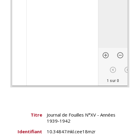
1 sur 0
Titre
Journal de Fouilles N°XV - Années
1939-1942
Identifiant
10.34847/nkl.cee18mzr