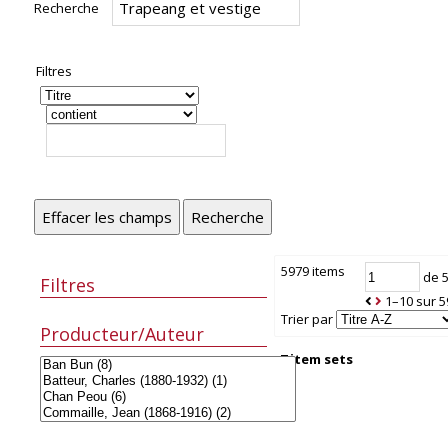
Recherche
Filtres
Effacer les champs
Recherche
5979 items
de 
Filtres
1–10 sur 5
Trier par
Producteur/Auteur
7 item sets