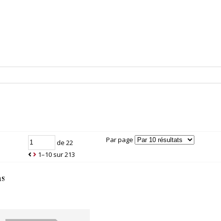
Par page
de 22
1–10 sur 213
ms