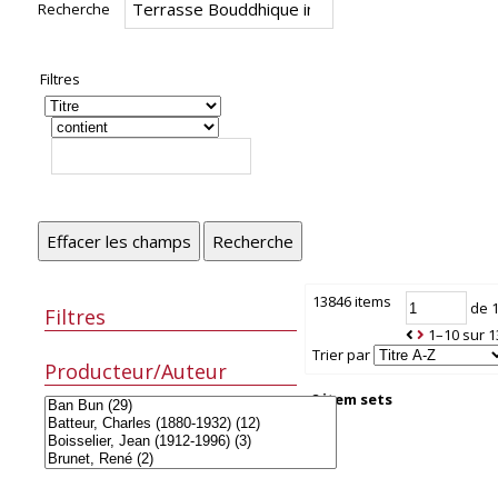
Recherche
Filtres
Effacer les champs
Recherche
13846 items
de 
Filtres
1–10 sur 
Trier par
Producteur/Auteur
8 item sets