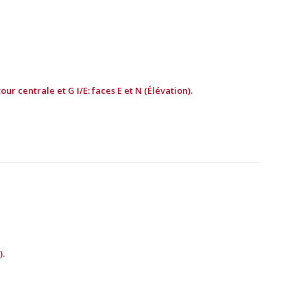
r centrale et G I/E: faces E et N (Élévation).
).