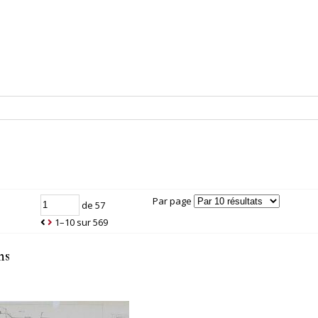
Par page
de 57
1–10 sur 569
ms