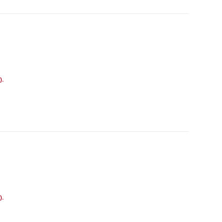
).
).